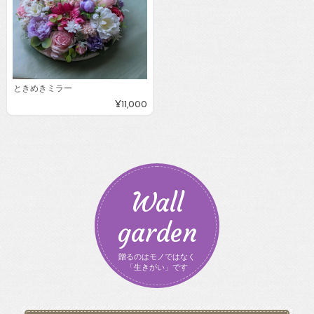
ときめきミラー
¥11,000
Wall
garden
贈るのはモノではなく
「生きがい」です