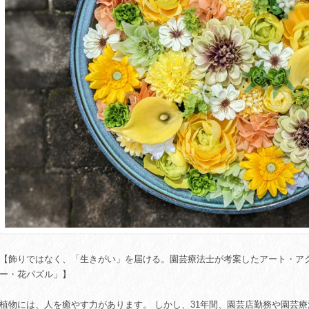
【飾りではなく、「生きがい」を届ける。園芸療法士が考案したアート・ア
ー・花パズル」】
植物には、人を癒やす力があります。 しかし、31年間、園芸店勤務や園芸