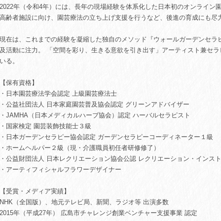
2022年（令和4年）には、長年の現場経験を体系化した日本初のオンライン
高齢者施設に向け、園芸療法の立ち上げ支援を行うなど、後進の育成にも尽
現在は、これまでの経験を凝縮した独自のメソッド『ウォールガーデンセラ
及活動に注力。 「空間を彩り、生きる意欲を引き出す」アーティスト兼セ
いる。
【保有資格】
・日本園芸療法学会認定 上級園芸療法士
・公益社団法人 日本家庭園芸普及協会認定 グリーンアドバイザー
・JAMHA（日本メディカルハーブ協会）認定 ハーバルセラピスト
・国家検定 園芸装飾技能士３級
・日本ガーデンセラピー協会認定 ガーデンセラピーコーディネーター１級
・ホームヘルパー２級（現・介護職員初任者研修修了）
・公益財団法人 日本レクリエーション協会公認 レクリエーション・インス
・アーティフィシャルフラワーデザイナー
【受賞・メディア実績】
NHK（全国版）、地元テレビ局、新聞、ラジオ等 出演多数
2015年（平成27年） 広島市チャレンジ創業ベンチャー支援事業 認定