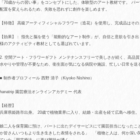
「70歳からの習い事」をコンセプトにした、体験型のアート教材です。 パ
配置を変えられるため、失敗を恐れずに創作を楽しめます。
【特徴】 高級アーティフィシャルフラワー（造花）を使用し、完成品はその
【効果】： 指先と脳を使う「能動的なアート制作」が、自信と意欲を引き
様のアクティビティ教材としても選ばれています。
2. 空間アート・フラワーギフト メンテナンスフリーで美しさが続く、高品
水やりや管理が不要なため、衛生面が気になる病院や施設、忙しい日常を送
■ 制作者プロフィール 西野 清子（Kiyoko Nishino）
hanatrip 園芸療法オンラインアカデミー 代表
【経歴】
兵庫県姫路市出身。 20歳で植物業界に入り、結婚・出産を経て広島へ移住。
娘二人を保育園に預け、パートに出たデイサービスにて園芸担当になったこ
か皆さんいつもより生き生きした表情をされる」 「植物と人は、何か深い
ていた「園芸療法」に再び興味が湧く。