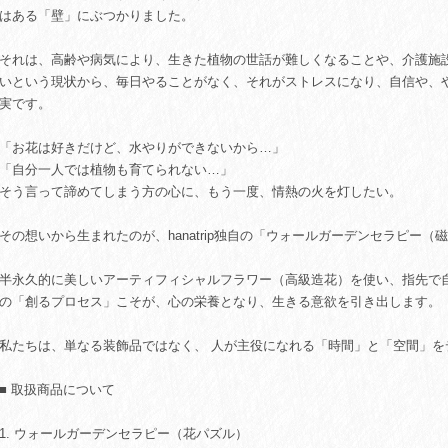
はある「壁」にぶつかりました。
それは、高齢や病気により、生きた植物の世話が難しくなることや、介護施
いという現状から、毎日やることがなく、それがストレスになり、自信や、
実です。
「お花は好きだけど、水やりができないから…」
「自分一人では植物も育てられない…」
そう言って諦めてしまう方の心に、もう一度、情熱の火を灯したい。
その想いから生まれたのが、hanatrip独自の「ウォールガーデンセラピー
半永久的に美しいアーティフィシャルフラワー（高級造花）を使い、指先で
の「創るプロセス」こそが、心の栄養となり、生きる意欲を引き出します。
私たちは、単なる装飾品ではなく、 人が主役になれる「時間」と「空間」を
■ 取扱商品について
1. ウォールガーデンセラピー（花パズル）