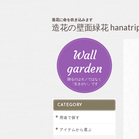
造花に命を吹き込みます
造花の壁面緑花 hanatri
Wall
garden
贈るのはモノではなく
「生きがい」です
CATEGORY
用途で探す
アイテムから選ぶ