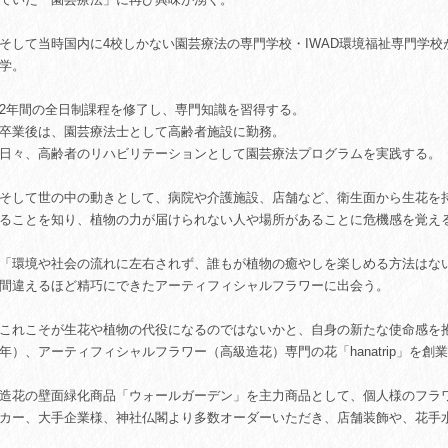
そして当時国内に4校しかない園芸療法の専門学校・IWAD環境福祉専門学
学。
2年間の全日制課程を修了し、専門知識を習得する。
卒業後は、園芸療法士として高齢者施設に勤務。
日々、高齢者のリハビリテーションとして園芸療法プログラムを実践する。
そして世の中の動きとして、病院や介護施設、店舗など、衛生面から生花を
ることを知り、植物の力が届けられない人や場所があることに危機感を覚え
「環境や社会の流れに左右されず、誰もが植物の癒やしを楽しめる方法はな
間違えるほど精巧にできたアーティフィシャルフラワーに出会う。
これこそが生花や植物の代役になるのではないかと、自身の新たな使命感を抱き
年）、アーティフィシャルフラワー（高級造花）専門の花「hanatrip」を創
造花の壁面緑化商品「ウォールガーデン」を主力商品として、個人様のフラ
カー、大手企業様、神社仏閣より多数オーダーいただき、店舗装飾や、花手