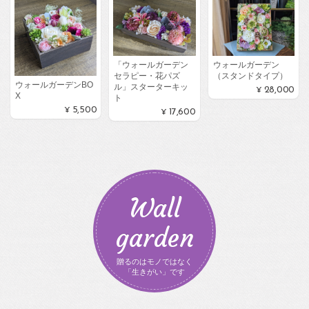
ウォールガーデン
「ウォールガーデン
（スタンドタイプ）
セラピー・花パズ
ウォールガーデンBO
ル」スターターキッ
¥28,000
X
ト
¥5,500
¥17,600
Wall
garden
贈るのはモノではなく
「生きがい」です