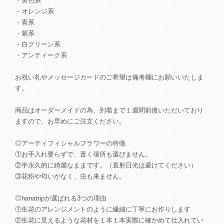
・黄色系
・オレンジ系
・青系
・紫系
・白グリーン系
・アンティーク系
お祝い札やメッセージカードのご希望は備考欄にお願いいたしま
す。
商品はオーダーメイドの為、到着まで１週間前後いただいており
ますので、お早めにご注文ください。
◎アーティフィシャルフラワーの特徴
①お手入れ要らずで、置く場所も選びません。
②半永久的に綺麗なままです。（直射日光は避けてください）
③花粉や匂いがなく、虫も来ません。
◎hanatripが選ばれる3つの理由
①生花のアレンジメントのように繊細に丁寧にお作りします
②生花に見えるような花材を１本１本実際に確かめて仕入れてい