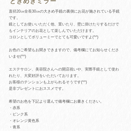
ときめきミラー
直径20㎝全長30㎝の大きめ手鏡の裏側にお花が施されている手鏡
です。
鏡としてお使いいただく他、置いたり、壁に掛けたりするだけで
もインテリアのお花として楽しんでいただけます。
コロンとしてボリューミーでとても可愛いですよ(^^)
お色のご希望もお聞きできますので、備考欄にてお知らせくださ
いませ(^^)
エステサロン、美容院さんへの開店祝いや、実際手鏡として使わ
れたり、大変好評をいただいております。
お客様のテンションも上がられるそうです(^^)
是非プレゼントにおススメです。
希望のお色を下記より選んで備考欄にお書きください。
・赤系
・ピンク系
・オレンジ黄色系
・青系