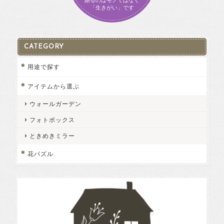
贈るのはモノではなく
「生きがい」です
CATEGORY
用途で探す
アイテムから選ぶ
ウォールガーデン
フォトボックス
ときめきミラー
花パズル