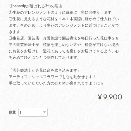
◎hanatripが選ばれる3つの理由
①生花のアレンジメントのように繊細に丁寧にお作りします
②生花に見えるような花材を１本１本実際に確かめて仕入れてい
ます。そのため、より生花のアレンジメントに近づけることがで
きます。
③生花店、園芸店、介護施設で園芸療法を毎日行った花仕事２８
年の園芸療法士が、植物を楽しめない方や、植物が置けない場所
にお花をお届けし、造花であっても癒しをお届けできるよう、心
を込めてひとつひとつ制作しております。
「園芸療法士が造花に命を吹き込みます」
アーティフィシャルフラワーでも心を動かせます！
手に取っていただいた方の心と体が癒されますように☆
¥9,900
数量